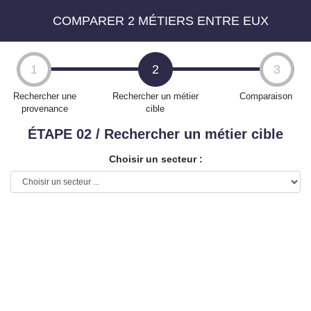
COMPARER 2 MÉTIERS ENTRE EUX
Aller
au
1
2
3
contenu
principal
Rechercher une
Rechercher un métier
Comparaison
provenance
cible
ÉTAPE 02 / Rechercher un métier cible
Choisir un secteur :