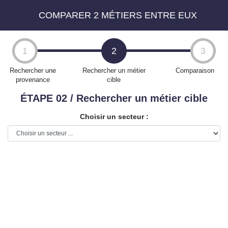
COMPARER 2 MÉTIERS ENTRE EUX
Aller
au
1
2
3
contenu
principal
Rechercher une
Rechercher un métier
Comparaison
provenance
cible
ÉTAPE 02 / Rechercher un métier cible
Choisir un secteur :