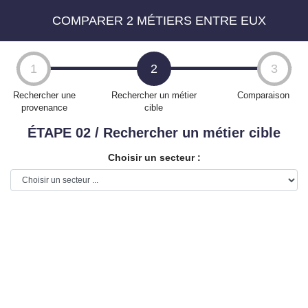
COMPARER 2 MÉTIERS ENTRE EUX
Aller
au
1
2
3
contenu
principal
Rechercher une
Rechercher un métier
Comparaison
provenance
cible
ÉTAPE 02 / Rechercher un métier cible
Choisir un secteur :