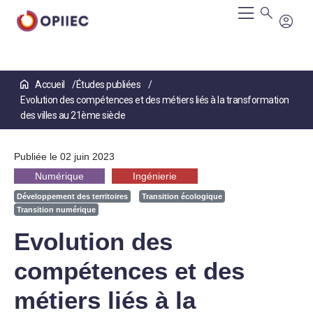
Aller
Accueil
Études publiées
au
Evolution des compétences et des métiers liés à la transformation
contenu
principal
des villes au 21ème siècle
Publiée le 02 juin 2023
Numérique
Ingénierie
Développement des territoires
Transition écologique
Transition numérique
Evolution des
compétences et des
métiers liés à la