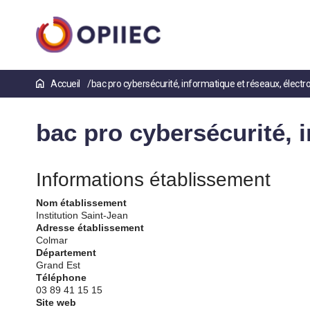
Aller
Accueil
bac pro cybersécurité, informatique et réseaux, électr
au
contenu
principal
bac pro cybersécurité, 
Informations établissement
Nom établissement
Institution Saint-Jean
Adresse établissement
Colmar
Département
Grand Est
Téléphone
03 89 41 15 15
Site web