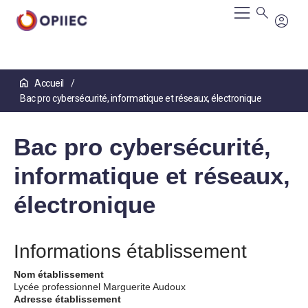
Aller
Accueil
au
Bac pro cybersécurité, informatique et réseaux, électronique
contenu
principal
Bac pro cybersécurité,
informatique et réseaux,
électronique
Informations établissement
Nom établissement
Lycée professionnel Marguerite Audoux
Adresse établissement