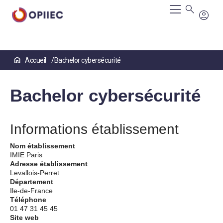
Aller
Accueil
Bachelor cybersécurité
au
contenu
principal
Bachelor cybersécurité
Informations établissement
Nom établissement
IMIE Paris
Adresse établissement
Levallois-Perret
Département
Ile-de-France
Téléphone
01 47 31 45 45
Site web