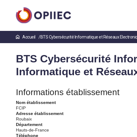
Aller
Accueil
BTS Cybersécurité Informatique et Réseaux Electroniq
au
contenu
principal
BTS Cybersécurité Infor
Informatique et Réseau
Informations établissement
Nom établissement
FCIP
Adresse établissement
Roubaix
Département
Hauts-de-France
Téléphone