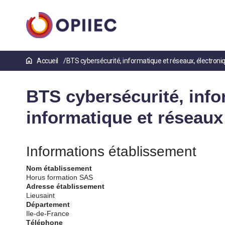
Aller
Accueil
BTS cybersécurité, informatique et réseaux, électroni
au
contenu
principal
BTS cybersécurité, info
informatique et réseaux
Informations établissement
Nom établissement
Horus formation SAS
Adresse établissement
Lieusaint
Département
Ile-de-France
Téléphone