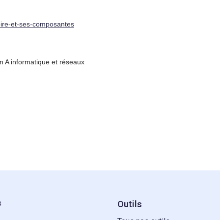
-loire-et-ses-composantes
n A informatique et réseaux
s
Outils