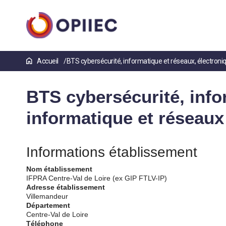
Aller
Accueil
BTS cybersécurité, informatique et réseaux, électroni
au
contenu
principal
BTS cybersécurité, info
informatique et réseaux
Informations établissement
Nom établissement
IFPRA Centre-Val de Loire (ex GIP FTLV-IP)
Adresse établissement
Villemandeur
Département
Centre-Val de Loire
Téléphone