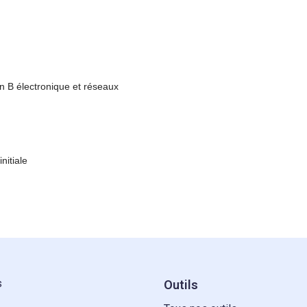
on B électronique et réseaux
nitiale
s
Outils