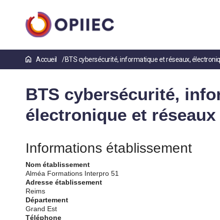
Aller
Accueil
BTS cybersécurité, informatique et réseaux, électroni
au
contenu
principal
BTS cybersécurité, info
électronique et réseaux
Informations établissement
Nom établissement
Alméa Formations Interpro 51
Adresse établissement
Reims
Département
Grand Est
Téléphone