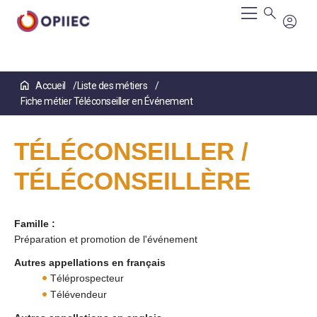
Aller
Accueil
Liste des métiers
au
Fiche métier Téléconseiller en Événement
contenu
principal
TÉLÉCONSEILLER /
TÉLÉCONSEILLÈRE
Famille :
Préparation et promotion de l'événement
Autres appellations en français
Téléprospecteur
Télévendeur