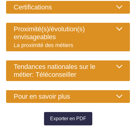
Certifications
Proximité(s)/évolution(s)
envisageables
La proximité des métiers
Tendances nationales sur le
métier: Téléconseiller
Pour en savoir plus
Exporter en PDF