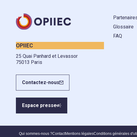
Partenaire
Glossaire
FAQ
OPIIEC
25 Quai Panhard et Levassor
75013 Paris
Contactez-nous
Espace presse
Qui sommes-nous ?
Contact
Mentions légales
Conditions générales d'uti