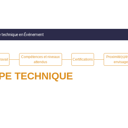
pe technique en Événement
Compétences et niveaux
Proximité(s)/é
ravail
Certifications
attendus
envisage
PE TECHNIQUE