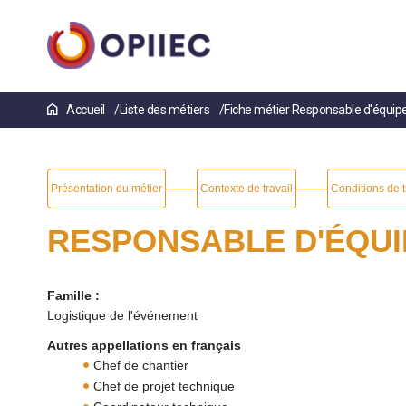
Aller
Accueil
Liste des métiers
Fiche métier Responsable d'équi
au
contenu
principal
Présentation du métier
Contexte de travail
Conditions de t
RESPONSABLE D'ÉQUI
Famille :
Logistique de l'événement
Autres appellations en français
Chef de chantier
Chef de projet technique